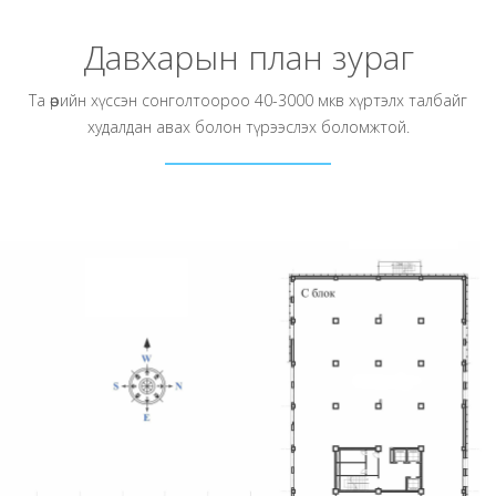
Давхарын план зураг
Та өөрийн хүссэн сонголтоороо 40-3000 мкв хүртэлх талбайг
худалдан авах болон түрээслэх боломжтой.