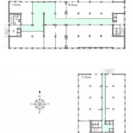
2-р давхарын зохион байгуулалт