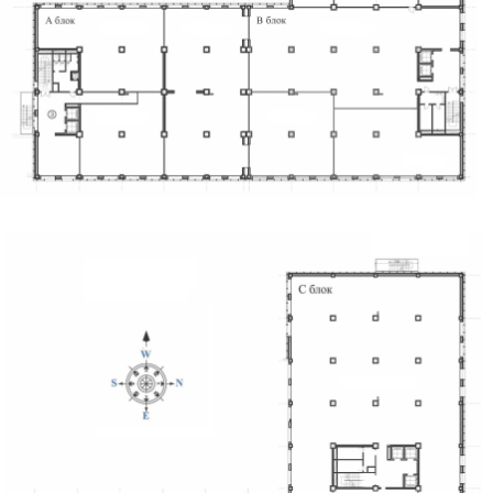
1-р давхарын зохион байгуулалт