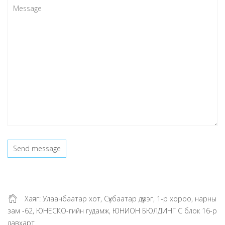
Хаяг: Улаанбаатар хот, Сүхбаатар дүүрэг, 1-р хороо, нарны
зам -62, ЮНЕСКО-гийн гудамж, ЮНИОН БЮЛДИНГ С блок 16-р
давхарт